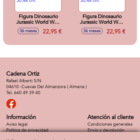
Figura Dinosaurio
Figura Dinosaurio
Jurassic World Wild
Jurassic World Wild
Roar Pteranodon
Roar
22,95 €
22,95 €
36 meses
36 meses
con luces y
Brachauchenius
sonidos. 30,48 cm.
con luces y sonidos
30,48 cm.
Cadena Ortiz
Rafael Alberti S/N
04610 -
Cuevas Del Almanzora
( Almeria )
660 49 39 40
Información
Atención al cliente
Aviso legal
Condiciones generales
Política de privacidad
Envío y devolución
Política de cookies
Contacto