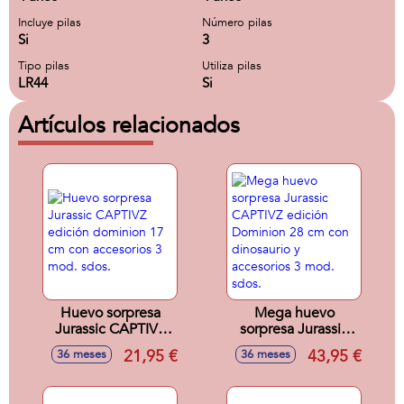
Incluye pilas
Número pilas
Si
3
Tipo pilas
Utiliza pilas
LR44
Si
Artículos relacionados
Huevo sorpresa
Mega huevo
Jurassic CAPTIVZ
sorpresa Jurassic
edición dominion
CAPTIVZ edición
21,95 €
43,95 €
36 meses
36 meses
17 cm con
Dominion 28 cm
accesorios 3 mod.
con dinosaurio y
sdos.
accesorios 3 mod.