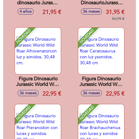
dinosaurio Jurassic
DinosaurioJurassic
World ruge y
World Carnotaurus
21,95 €
31,95 €
4 años
36 meses
golpea.
22x22x10 cm
Pteranodon.
36,95 €
NOVEDAD
NOVEDAD
Figura Dinosaurio
Figura Dinosaurio
Jurassic World Wild
Jurassic World Wild
Roar
Roar Ceratosaurus
22,95 €
22,95 €
36 meses
36 meses
Afrovenatorcon luz
con luz ysonidos.
y sonidos. 30,48
30,48 cm
cm.
NOVEDAD
NOVEDAD