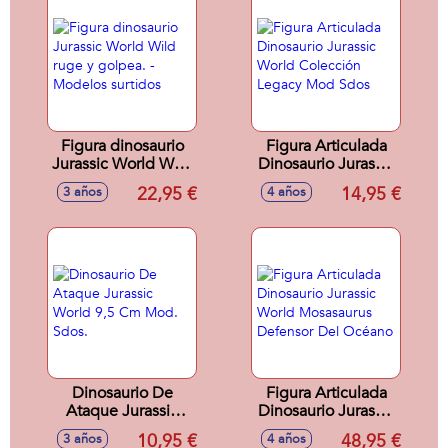
sdos.
Figura dinosaurio
Figura Articulada
Jurassic World Wild
Dinosaurio Jurassic
ruge y golpea. -
World Colección
22,95 €
14,95 €
3 años
4 años
Modelos surtidos
Legacy Mod Sdos
Dinosaurio De
Figura Articulada
Ataque Jurassic
Dinosaurio Jurassic
World 9,5 Cm Mod.
World Mosasaurus
10,95 €
48,95 €
3 años
4 años
Sdos.
Defensor Del