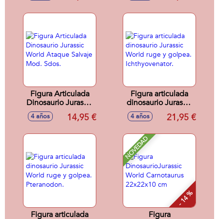
Océano
Figura Articulada
Figura articulada
Dinosaurio Jurassic
dinosaurio Jurassic
World Ataque
World ruge y
14,95 €
21,95 €
4 años
4 años
Salvaje Mod. Sdos.
golpea.
Ichthyovenator.
NOVEDAD
- 14 %
Figura articulada
Figura