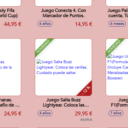
ly Fifa
Juego Conecta 4. Con
Juego Pala
orld Cup)
Marcador de Puntos.
cuenta. T
44,95 €
14,95 €
6 años
6 meses
NOVEDAD
NOVEDAD
- 12 %
nanas.
Juego Salta Buzz
Jueg
fío de la
Lightyear. Coloca las
F1(Formu
varillas. Cuidado puede
Pack. (
24,95 €
29,95 €
4 años
7 años
saltar.
Metalizad
33,95 €