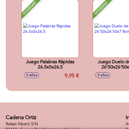
NOVEDAD
NOVEDAD
Juego Palabras Rápidas
Juego Duelo d
26.5x5x26.5
26'50x26'50
9,95 €
3 años
3 años
Cadena Ortiz
I
Rafael Alberti S/N
A