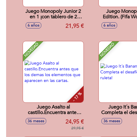
Juego Monopoly Junior 2
Juego Monopo
en 1 ¡con tablero de 2
Edition. (Fifa W
caras y 2 niveles de juego!
21,95 €
6 años
6 años
NOVEDAD
NOVEDAD
- 17 %
Juego Asalto al
Juego It´s Ba
castillo.Encuentra antes
Completa el desa
que los demas los
ruleta!
24,95 €
36 meses
36 meses
elementos que aparecen
en las cartas.
29,95 €