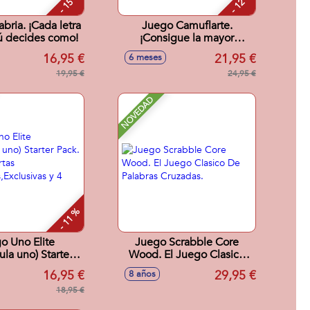
- 15 %
- 12 %
bria. ¡Cada letra
Juego Camuflarte.
ú decides como!
¡Consigue la mayor
cantidad de puntos
16,95 €
21,95 €
6 meses
camuflando tu icono!
19,95 €
24,95 €
NOVEDAD
- 11 %
o Uno Elite
Juego Scrabble Core
la uno) Starter
Wood. El Juego Clasico
Incluye Cartas
De Palabras Cruzadas.
16,95 €
29,95 €
8 años
as,Exclusivas y 4
Booster)
18,95 €