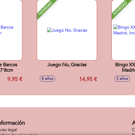
NOVEDAD
NOVEDAD
e Barcos
Juego No, Gracias
Bingo XX
x7'8cm
Madrid
c
9,95 €
14,95 €
8 años
5 años
nformación
A
viso legal
C