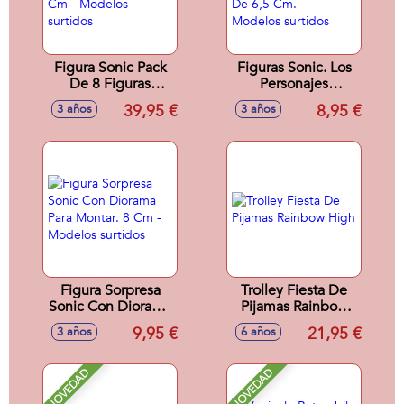
Figura Sonic Pack
Figuras Sonic. Los
De 8 Figuras
Personajes
Coleccionables. 6,5
Principales De La
39,95 €
8,95 €
3 años
3 años
Cm - Modelos
Serie.2 Figuras De
surtidos
6,5 Cm. - Modelos
surtidos
Figura Sorpresa
Trolley Fiesta De
Sonic Con Diorama
Pijamas Rainbow
Para Montar. 8 Cm -
High
9,95 €
21,95 €
3 años
6 años
Modelos surtidos
NOVEDAD
NOVEDAD