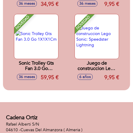
Sonic 32.0 X 42.0 X
Sonic 22.5 X 11.5 X
34,95 €
9,95 €
36 meses
36 meses
15.0 Cm
2.0 Cm
NOVEDAD
NOVEDAD
Sonic Trolley Gts
Juego de
Fan 3.0 Go
construccion Lego
1X1X1Cm
Sonic: Speedster
59,95 €
9,95 €
36 meses
6 años
Lightning
Cadena Ortiz
Rafael Alberti S/N
04610 -
Cuevas Del Almanzora
( Almeria )