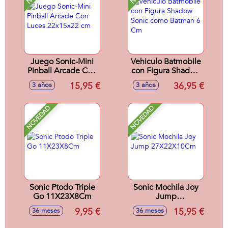
Juego Sonic-Mini
Vehiculo Batmobile
Pinball Arcade Con
con Figura Shadow
Luces 22x15x22
Sonic como
15,95 €
36,95 €
3 años
3 años
cm
Batman 6 Cm
NOVEDAD
NOVEDAD
Sonic Ptodo Triple
Sonic Mochila Joy
Go 11X23X8Cm
Jump
27X22X10Cm
9,95 €
15,95 €
36 meses
36 meses