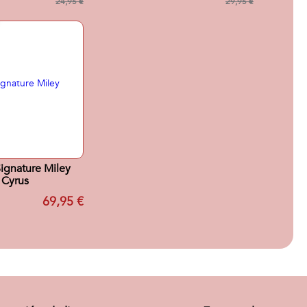
24,95 €
29,95 €
Signature Miley
Cyrus
69,95 €