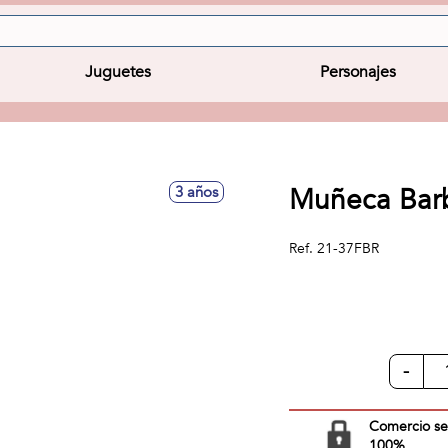
Juguetes
Personajes
Muñeca Barb
3 años
Ref.
21-37FBR
-
Comercio s
100%