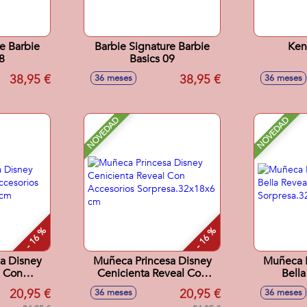
e Barbie
Barbie Signature Barbie
Ken
8
Basics 09
38,95 €
38,95 €
36 meses
36 meses
NOVEDAD
NOVEDAD
- 16 %
- 16 %
a Disney
Muñeca Princesa Disney
Muñeca P
l Con
Cenicienta Reveal Con
Bella
os
Accesorios
Ac
20,95 €
20,95 €
36 meses
36 meses
18x6 cm
Sorpresa.32x18x6 cm
Sorpre