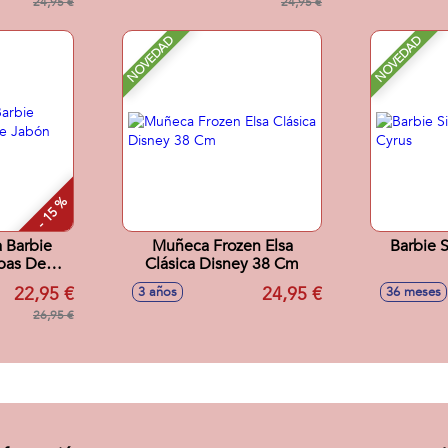
24,95 €
24,95 €
NOVEDAD
NOVEDAD
- 15 %
 Barbie
Muñeca Frozen Elsa
Barbie 
pas De
Clásica Disney 38 Cm
x6 cm
22,95 €
24,95 €
3 años
36 meses
26,95 €