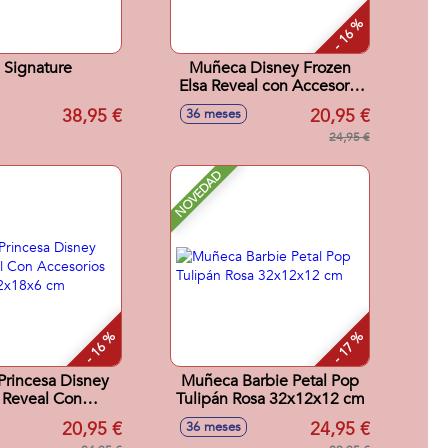
- 16 %
 Signature
Muñeca Disney Frozen
Elsa Reveal con Accesorio
Sorpresa. 33x18x8 cm
38,95 €
20,95 €
36 meses
24,95 €
NOVEDAD
- 16 %
- 17 %
rincesa Disney
Muñeca Barbie Petal Pop
 Reveal Con
Tulipán Rosa 32x12x12 cm
cesorios
20,95 €
24,95 €
36 meses
sa.32x18x6 cm