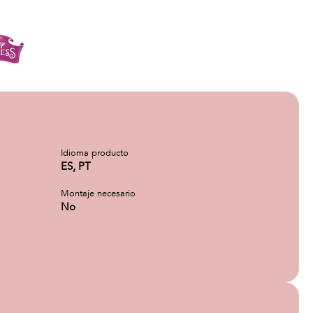
Idioma producto
ES, PT
Montaje necesario
No