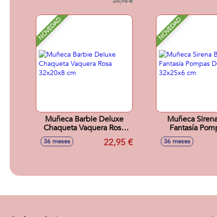
24,95 €
NOVEDAD
NOVEDAD
Muñeca Barbie Deluxe
Muñeca Sirena
Chaqueta Vaquera Rosa
Fantasía Pom
32x20x8 cm
Jabón 32x25
22,95 €
36 meses
36 meses