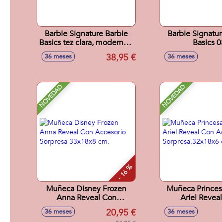
Barbie Signature Barbie
Barbie Signatur
Basics tez clara, moderna y
Basics 0
castaña
38,95 €
36 meses
36 meses
NOVEDAD
NOVEDAD
- 16 %
Muñeca Disney Frozen
Muñeca Princes
Anna Reveal Con
Ariel Revea
Accesorio Sorpresa
Accesori
20,95 €
36 meses
36 meses
33x18x8 cm.
Sorpresa.32x