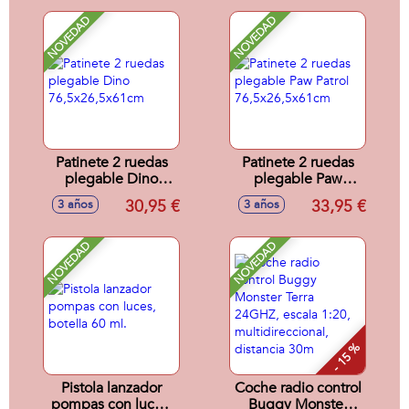
NOVEDAD
NOVEDAD
Patinete 2 ruedas
Patinete 2 ruedas
plegable Dino
plegable Paw
76,5x26,5x61cm
Patrol
30,95 €
33,95 €
3 años
3 años
76,5x26,5x61cm
NOVEDAD
NOVEDAD
- 15 %
Pistola lanzador
Coche radio control
pompas con luces,
Buggy Monster