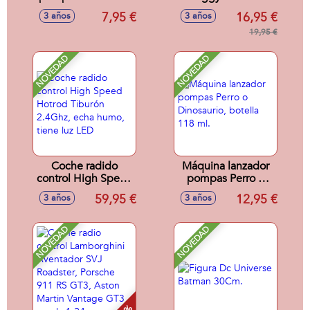
botella 60 ml.
Terra 24GHZ,
7,95 €
16,95 €
3 años
3 años
escala 1:20,
multidireccional,
19,95 €
distancia 30m
NOVEDAD
NOVEDAD
Coche radido
Máquina lanzador
control High Speed
pompas Perro o
Hotrod Tiburón
Dinosaurio, botella
59,95 €
12,95 €
3 años
3 años
2.4Ghz, echa
118 ml.
humo, tiene luz
LED
NOVEDAD
NOVEDAD