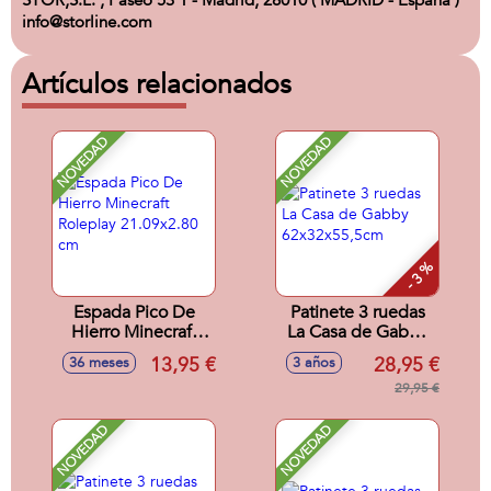
STOR,S.L. , Paseo 53 1 - Madrid, 28010 ( MADRID - España )
info@storline.com
Artículos relacionados
NOVEDAD
NOVEDAD
- 3 %
Espada Pico De
Patinete 3 ruedas
Hierro Minecraft
La Casa de Gabby
Roleplay
62x32x55,5cm
13,95 €
28,95 €
36 meses
3 años
21.09x2.80 cm
29,95 €
NOVEDAD
NOVEDAD