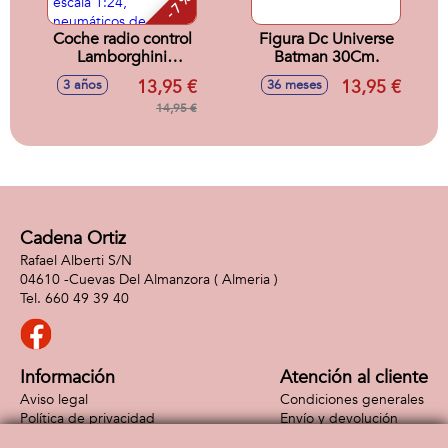
- 7 %
Coche radio control
Figura Dc Universe
Lamborghini
Batman 30Cm.
Aventador SVJ
13,95 €
13,95 €
3 años
36 meses
Roadster, Porsche
911 RS GT3, Aston
14,95 €
Martin Vantage
GT3 escala 1:24,
neumáticos de
goma, con luces -
Modelos surtidos
Cadena Ortiz
Rafael Alberti S/N
04610 -
Cuevas Del Almanzora
( Almeria )
660 49 39 40
Información
Atención al cliente
Aviso legal
Condiciones generales
Política de privacidad
Envío y devolución
Política de cookies
Contacto