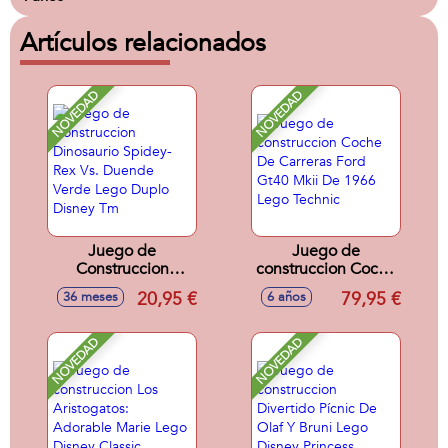
Artículos relacionados
NOVEDAD
NOVEDAD
Juego de
Juego de
Construccion
construccion Coche
Dinosaurio Spidey-
De Carreras Ford
20,95 €
79,95 €
36 meses
6 años
Rex Vs. Duende
Gt40 Mkii De 1966
Verde Lego Duplo
Lego Technic
Disney Tm
NOVEDAD
NOVEDAD