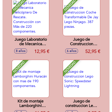
NOVEDAD
NOVEDAD
Juego Laboratorio
Juego de
de Mecanica
Construccion
Helicóptero De
Coche
12,95 €
52,95 €
8 años
6 años
Rescate.
Transformable De
Construcción con
Jay Lego Ninjago.
Más de 220
387 piezas.
NOVEDAD
NOVEDAD
componentes.
Kit de montaje
Juego de
Lamborghini
construccion Lego
Huracán con mas
Sonic: Speedster