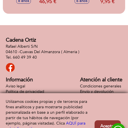
46,95 €
9,95 €
8 años
6 años
de 190
Lightning
componentes.
Cadena Ortiz
Rafael Alberti S/N
04610 -
Cuevas Del Almanzora
( Almeria )
660 49 39 40
Información
Atención al cliente
Aviso legal
Condiciones generales
Política de privacidad
Envío y devolución
Política de cookies
Contacto
Utilizamos cookies propias y de terceros para
Formas de pago
fines analíticos y para mostrarte publicidad
personalizada en base a un perfil elaborado a
partir de tus hábitos de navegación (por
ejemplo, páginas visitadas). Clica
AQUÍ para
Aceptar