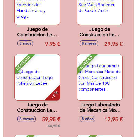
Juego de
Juego de
Construccion Lego
Construccion Lego
Star Wars Moto
Star Wars Speeder
9,95 €
29,95 €
8 años
8 meses
Speeder del
de Cobb Vanth
Mandaloriano y
Grogu
NOVEDAD
NOVEDAD
- 8 %
Juego de
Juego Laboratorio
Construccion Lego
de Mecanica Moto
Pokémon Eevee
de Cross.
59,95 €
12,95 €
6 meses
8 años
Construcción con
64,95 €
Más de 180
componentes.