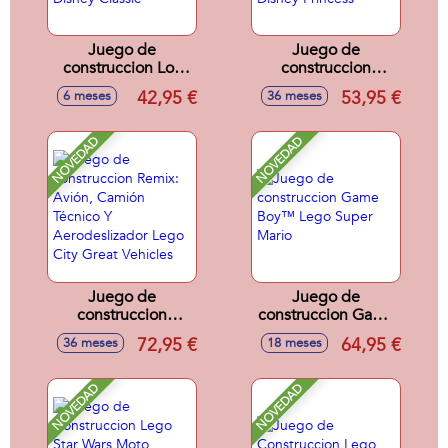
Juego de
Juego de
construccion Los
construccion
Aristogatos:
Divertido Pícnic De
42,95 €
53,95 €
6 meses
36 meses
Adorable Marie
Olaf Y Bruni Lego
Lego Disney
Disney Princess
Classic
NOVEDAD
NOVEDAD
Juego de
Juego de
construccion
construccion Game
Remix: Avión,
Boy™ Lego Super
72,95 €
64,95 €
36 meses
18 meses
Camión Técnico Y
Mario
Aerodeslizador
Lego City Great
NOVEDAD
NOVEDAD
Vehicles